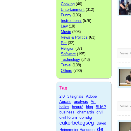
Cooking
(46)
Entertainment
(312)
Funny
(106)
Instructional
(576)
Law
(19)
Music
(206)
News & Politics
(63)
Pet
(32)
Religion
(37)
Views:
Software
(195)
Technology
(348)
Travel
(138)
Others
(790)
Tag
2.0
37signals
Adobe
Agrario
analysis
Art
Views:
bailes
beauté
blog
BUAP
business
chamartin
civil
civil fórum
comdig
cukorbetegség
David
de
Heinemeier Hansson