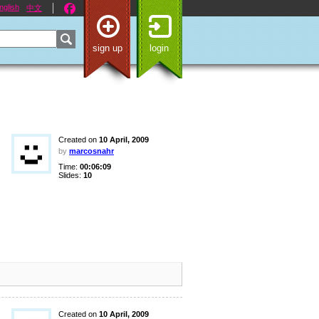
nglish
中文
sign up
login
Created on
10 April, 2009
by
marcosnahr
Time:
00:06:09
Slides:
10
Created on
10 April, 2009