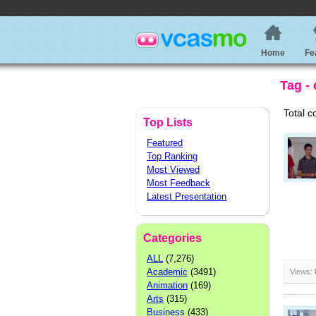
Home
Fe
Tag -
Total c
Top Lists
Featured
Top Ranking
Most Viewed
Most Feedback
Latest Presentation
Categories
ALL
(7,276)
Academic
(3491)
Views:
Animation
(169)
Arts
(315)
Business
(433)