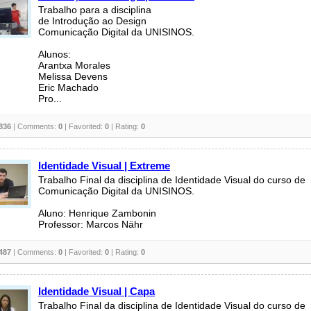
Trabalho para a disciplina
de Introdução ao Design
Comunicação Digital da UNISINOS.
Alunos:
Arantxa Morales
Melissa Devens
Eric Machado
Pro...
836
| Comments:
0
| Favorited:
0
| Rating:
0
Identidade Visual | Extreme
Trabalho Final da disciplina de Identidade Visual do curso de
Comunicação Digital da UNISINOS.
Aluno: Henrique Zambonin
Professor: Marcos Nähr
487
| Comments:
0
| Favorited:
0
| Rating:
0
Identidade Visual | Capa
Trabalho Final da disciplina de Identidade Visual do curso de