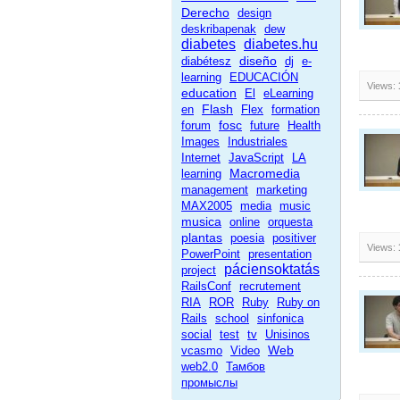
Derecho
design
deskribapenak
dew
diabetes
diabetes.hu
diseño
diabétesz
dj
e-
learning
EDUCACIÓN
Views:
education
El
eLearning
Flash
en
Flex
formation
fosc
forum
future
Health
Images
Industriales
Internet
JavaScript
LA
Macromedia
learning
management
marketing
MAX2005
media
music
musica
online
orquesta
plantas
poesia
positiver
Views:
PowerPoint
presentation
páciensoktatás
project
RailsConf
recrutement
RIA
ROR
Ruby
Ruby on
Rails
school
sinfonica
social
test
tv
Unisinos
Web
vcasmo
Video
web2.0
Тамбов
промыслы