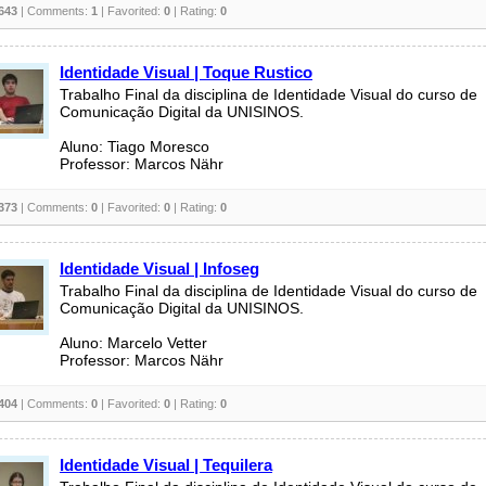
643
| Comments:
1
| Favorited:
0
| Rating:
0
Identidade Visual | Toque Rustico
Trabalho Final da disciplina de Identidade Visual do curso de
Comunicação Digital da UNISINOS.
Aluno: Tiago Moresco
Professor: Marcos Nähr
373
| Comments:
0
| Favorited:
0
| Rating:
0
Identidade Visual | Infoseg
Trabalho Final da disciplina de Identidade Visual do curso de
Comunicação Digital da UNISINOS.
Aluno: Marcelo Vetter
Professor: Marcos Nähr
404
| Comments:
0
| Favorited:
0
| Rating:
0
Identidade Visual | Tequilera