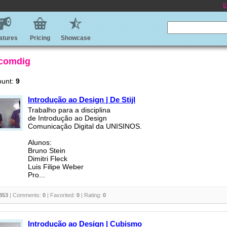
E
atures
Pricing
Showcase
 comdig
ount:
9
Introdução ao Design | De Stijl
Trabalho para a disciplina
de Introdução ao Design
Comunicação Digital da UNISINOS.
Alunos:
Bruno Stein
Dimitri Fleck
Luis Filipe Weber
Pro...
853
| Comments:
0
| Favorited:
0
| Rating:
0
Introdução ao Design | Cubismo